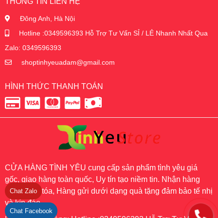
THÔNG TIN LIÊN HỆ
Đông Anh, Hà Nội
Hotline :0349596393 Hỗ Trợ Tư Vấn SỈ / LẺ Nhanh Nhất Qua
Zalo: 0349596393
shoptinhyeuadam@gmail.com
HÌNH THỨC THANH TOÁN
CỬA HÀNG TÌNH YÊU cung cấp sản phẩm tình yêu giá
gốc, giao hàng toàn quốc, Uy tín tạo niềm tin. Nhận hàng
mới thanh tóa, Hàng gửi dưới dạng quà tặng đảm bảo tế nhị
Chat Zalo
và kín đáo
Chat Facebook