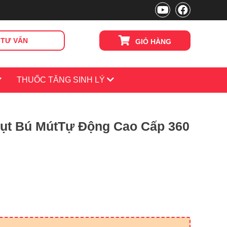
TƯ VẤN
GIỎ HÀNG
THUỐC TĂNG SINH LÝ
ụt Bú MútTự Động Cao Cấp 360