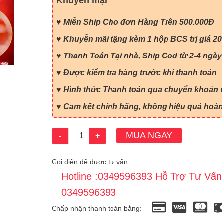
Khuyến mại
♥
Miễn Ship Cho đơn Hàng Trên 500.000Đ
♥ Khuyễn mãi tặng kèm 1 hộp BCS trị giá 2
♥ Thanh Toán Tại nhà, Ship Cod từ 2-4 ngày
♥ Được kiểm tra hàng trước khi thanh toán
♥ Hình thức Thanh toán qua chuyển khoản v
♥ Cam kết chính hãng, không hiệu quả hoàn 
MUA NGAY
-
+
Gọi điện để được tư vấn:
Hotline :0349596393 Hỗ Trợ Tư Vấn
0349596393
Chấp nhận thanh toán bằng: