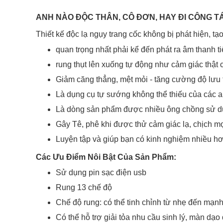
ANH NÀO ĐỘC THÂN, CÔ ĐƠN, HAY ĐI CÔNG TÁC
Thiết kế độc lạ ngụy trang cốc không bị phát hiện, t
quan trọng nhất phải kể đến phát ra âm thanh 
rung thụt lên xuống tự động như cảm giác thật 
Giảm căng thẳng, mệt mỏi - tăng cường độ lưu
Là dụng cụ tự sướng không thể thiếu của các 
Là dòng sản phẩm được nhiều ông chồng sử dụ
Gây Tê, phê khi được thử cảm giác lạ, chịch m
Luyện tập và giúp bạn có kinh nghiệm nhiều hơ
Các Ưu Điểm Nôi Bật Của Sản Phẩm:
Sử dụng pin sạc điện usb
Rung 13 chế độ
Chế độ rung: có thể tinh chỉnh từ nhẹ đến mạn
Có thể hỗ trợ giải tỏa nhu cầu sinh lý, màn dạ