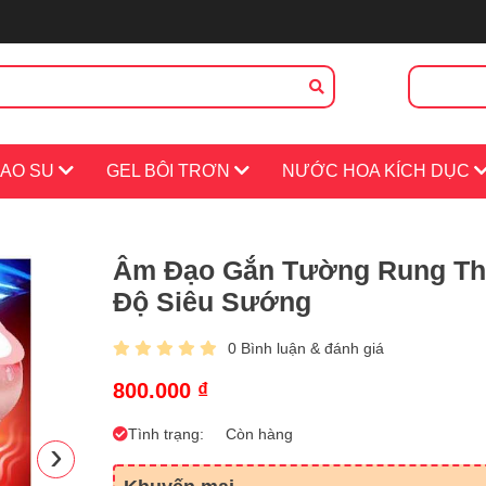
CAO SU
GEL BÔI TRƠN
NƯỚC HOA KÍCH DỤC
 HỆ
TIN TỨC
Âm Đạo Gắn Tường Rung Th
Độ Siêu Sướng
0 Bình luận & đánh giá
800.000 ₫
Tình trạng:
Còn hàng
›