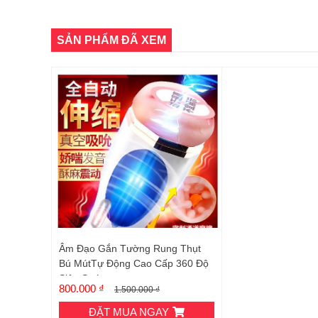
SẢN PHẨM ĐÃ XEM
Âm Đạo Gắn Tường Rung Thụt
Bú MútTự Động Cao Cấp 360 Độ
Siêu Sướng
800.000 ₫
1.500.000 ₫
ĐẶT MUA NGAY