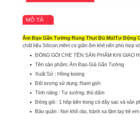
MÔ TẢ
Âm Đạo Gắn Tường Rung Thụt Bú MútTự Động C
chất liệu Silicon mềm co giãn ôm khít nên phù hợp v
ĐÓNG GÓI CHE TÊN SẢN PHẨM KHI GIAO 
Tên sản phẩm: Âm Đạo Giả Gắn Tường
Xuất Sứ : Hồng koong
Đối tượng sử dụng :Nam giới
Tính năng : Tự sướng, thủ dâm
Đóng gói : 1 hộp bên trong có dây sạc và sản 
Bảo quản : Nơi khô ráo, tránh xa tầm tay trẻ em