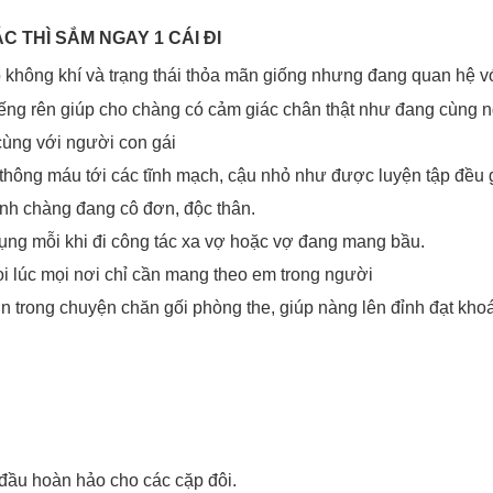
 THÌ SẮM NGAY 1 CÁI ĐI
ạo không khí và trạng thái thỏa mãn giống nhưng đang quan hệ v
tiếng rên giúp cho chàng có cảm giác chân thật như đang cùng
cùng với người con gái
 thông máu tới các tĩnh mạch, cậu nhỏ như được luyện tập đều
anh chàng đang cô đơn, độc thân.
ng mỗi khi đi công tác xa vợ hoặc vợ đang mang bầu.
ọi lúc mọi nơi chỉ cần mang theo em trong người
n trong chuyện chăn gối phòng the, giúp nàng lên đỉnh đạt kh
h
o đầu hoàn hảo cho các cặp đôi.