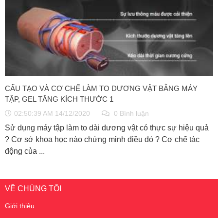
CẤU TẠO VÀ CƠ CHẾ LÀM TO DƯƠNG VẬT BẰNG MÁY
TẬP, GEL TĂNG KÍCH THƯỚC 1
02:50:39 AM 14/12/2020
0 Bình luận
Sử dụng máy tập làm to dài dương vật có thực sự hiệu quả
? Cơ sở khoa học nào chứng minh điều đó ? Cơ chế tác
động của ...
VỀ CHÚNG TÔI
Giới thiệu