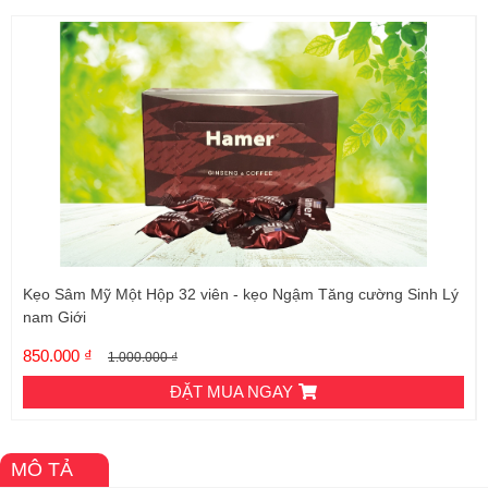
Kẹo Sâm Mỹ Một Hộp 32 viên - kẹo Ngậm Tăng cường Sinh Lý
nam Giới
850.000 ₫
1.000.000 ₫
ĐẶT MUA NGAY
MÔ TẢ