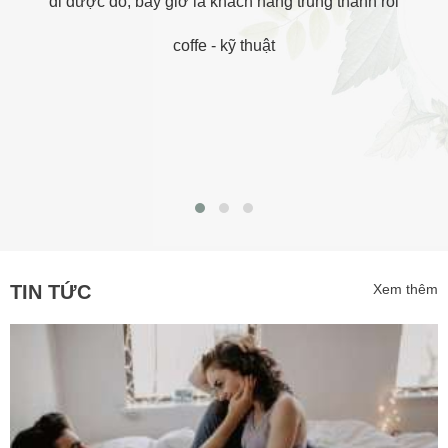
đi được đó, bây giờ là khách hàng trung thành rồi
coffe
-
kỹ thuật
TIN TỨC
Xem thêm