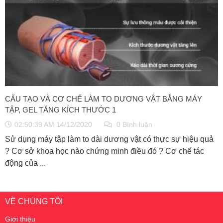
CẤU TẠO VÀ CƠ CHẾ LÀM TO DƯƠNG VẬT BẰNG MÁY
TẬP, GEL TĂNG KÍCH THƯỚC 1
02:50:39 AM 14/12/2020
0 Bình luận
Sử dụng máy tập làm to dài dương vật có thực sự hiệu quả
? Cơ sở khoa học nào chứng minh điều đó ? Cơ chế tác
động của ...
VỀ CHÚNG TÔI
Giới thiệu