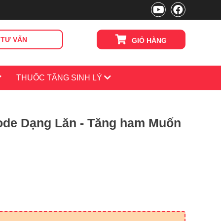
TƯ VẤN
GIỎ HÀNG
THUỐC TĂNG SINH LÝ
ode Dạng Lăn - Tăng ham Muốn