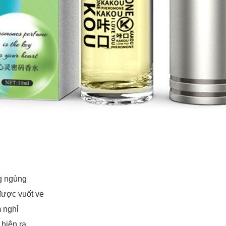
g ngùng
được vuốt ve
 nghỉ
hiện ra