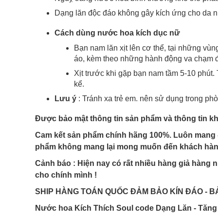
Dạng lăn độc đáo không gây kích ứng cho da như
Cách dùng nước hoa kích dục nữ
Bạn nam lăn xịt lên cơ thể, tại những vùn
áo, kèm theo những hành động va chạm đố
Xịt trước khi gặp bạn nam tầm 5-10 phút
kể.
Lưu ý
: Tránh xa trẻ em. nên sử dụng trong ph
Được bảo mật thông tin sản phẩm và thông tin k
Cam kết sản phẩm chính hãng 100%.
Luôn mang đ
phẩm không mang lại mong muốn đến khách hà
Cảnh báo : Hiện nay có rất nhiều hàng giả hàng n
cho chính mình !
SHIP HÀNG TOÁN QUỐC ĐẢM BẢO KÍN ĐÁO - B
Nước hoa Kích Thích Soul code Dạng Lăn - Tăng