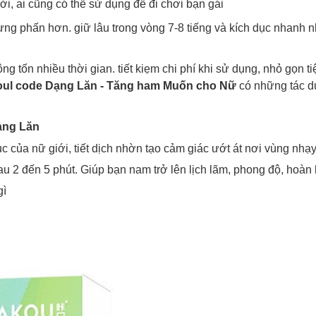
ời, ai cũng có thể sử dụng để đi chơi bạn gái
g phấn hơn. giữ lâu trong vòng 7-8 tiếng và kích dục nhanh nh
 tốn nhiều thời gian. tiết kiẹm chi phí khi sử dụng, nhỏ gọn tiệ
oul code Dạng Lăn - Tăng ham Muốn cho Nữ
có những tác d
ạng Lăn
 của nữ giới, tiết dịch nhờn tạo cảm giác ướt át nơi vùng nhạ
u 2 đến 5 phút. Giúp bạn nam trở lên lịch lãm, phong độ, hoà
gì