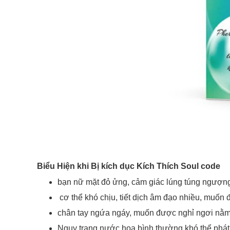
Biểu Hiện khi Bị kích dục Kích Thích Soul code
bạn nữ mặt đỏ ửng, cảm giác lúng túng ngượn
cơ thể khó chịu, tiết dịch âm đạo nhiều, muốn 
chân tay ngứa ngáy, muốn được nghỉ ngơi nằm
Nguỵ trang nước hoa bình thường khó thể phát 