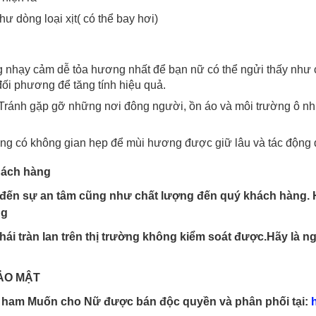
 dòng loại xịt( có thể bay hơi)
g nhạy cảm dễ tỏa hương nhất để bạn nữ có thể ngửi thấy như cổ
i phương để tăng tính hiệu quả.
. Tránh gặp gỡ những nơi đông người, ồn áo và môi trường ô 
òng có không gian hẹp để mùi hương được giữ lâu và tác động 
hách hàng
ến sự an tâm cũng như chất lượng đến quý khách hàng. Ho
ng
hái tràn lan trên thị trường không kiểm soát được.Hãy là 
ẢO MẬT
 ham Muốn cho Nữ được bán độc quyền và phân phối tại:
h