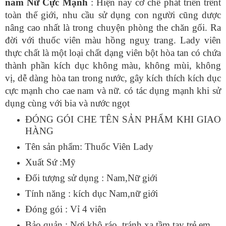
nam Nữ Cực Mạnh
: Hiện nay cơ chế phát triển trênt
toàn thế giới, nhu cầu sử dụng con người cũng dược
nâng cao nhất là trong chuyện phòng the chăn gối. Ra
đời với thuốc viên màu hồng nguỵ trang. Lady viên
thực chất là một loại chất dạng viên bột hòa tan có chứa
thành phần kích dục không màu, không mùi, không
vị, dễ dàng hòa tan trong nước, gây kích thích kích dục
cực mạnh cho cae nam và nữ. có tác dụng mạnh khi sử
dụng cùng với bia và nước ngọt
ĐÓNG GÓI CHE TÊN SẢN PHẨM KHI GIAO
HÀNG
Tên sản phẩm: Thuốc Viên Lady
Xuất Sứ :Mỹ
Đối tượng sử dụng : Nam,Nữ giới
Tính năng : kích dục Nam,nữ giới
Đóng gói : Vỉ 4 viên
Bảo quản : Nơi khô ráo, tránh xa tầm tay trẻ em