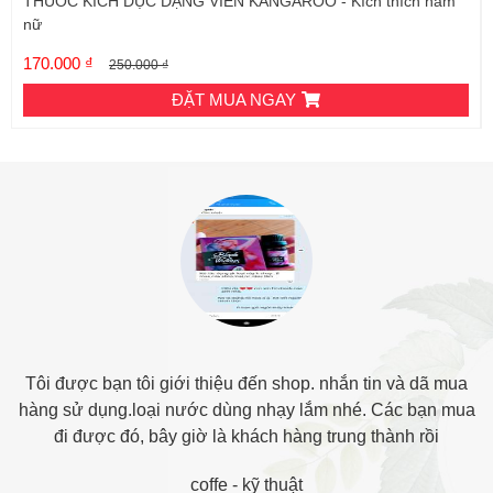
THUỐC KÍCH DỤC DẠNG VIÊN KANGAROO - Kích thích nam
nữ
170.000 ₫
250.000 ₫
ĐẶT MUA NGAY
Tôi được bạn tôi giới thiệu đến shop. nhắn tin và dã mua
hàng sử dụng.loại nước dùng nhạy lắm nhé. Các bạn mua
đi được đó, bây giờ là khách hàng trung thành rồi
coffe
-
kỹ thuật