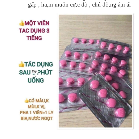
gấp , ha,m muốn cự,c độ , chủ độ,ng â,n ái