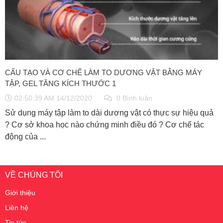
CẤU TẠO VÀ CƠ CHẾ LÀM TO DƯƠNG VẬT BẰNG MÁY
TẬP, GEL TĂNG KÍCH THƯỚC 1
02:50:39 AM 14/12/2020
0 Bình luận
Sử dụng máy tập làm to dài dương vật có thực sự hiệu quả
? Cơ sở khoa học nào chứng minh điều đó ? Cơ chế tác
động của ...
VỀ CHÚNG TÔI
Giới thiệu
Liên hệ
Tin tức