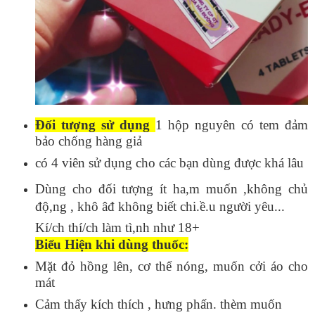
Đối tượng sử dụng
1 hộp nguyên có tem đảm
bảo chống hàng giả
có 4 viên sử dụng cho các bạn dùng được khá lâu
Dùng cho đối tượng ít ha,m muốn ,không chủ
độ,ng , khô âđ không biết chi.ề.u người yêu...
Kí/ch thí/ch làm tì,nh như 18+
Biểu Hiện khi dùng thuốc:
Mặt đỏ hồng lên, cơ thể nóng, muốn cởi áo cho
mát
Cảm thấy kích thích , hưng phấn. thèm muốn