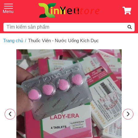
Trang chủ
Thuốc Viên - Nước Uống Kích Dục
‹
›