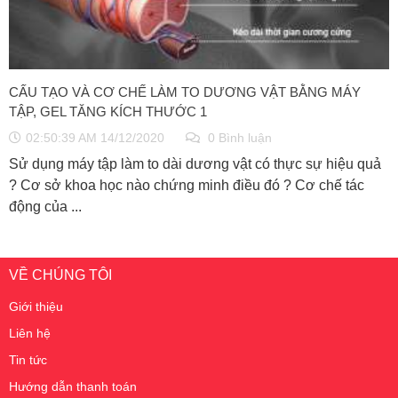
CẤU TẠO VÀ CƠ CHẾ LÀM TO DƯƠNG VẬT BẰNG MÁY
TẬP, GEL TĂNG KÍCH THƯỚC 1
02:50:39 AM 14/12/2020
0 Bình luận
Sử dụng máy tập làm to dài dương vật có thực sự hiệu quả
? Cơ sở khoa học nào chứng minh điều đó ? Cơ chế tác
động của ...
VỀ CHÚNG TÔI
Giới thiệu
Liên hệ
Tin tức
Hướng dẫn thanh toán