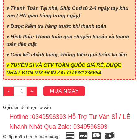
♥ Thanh Toán Tại nhà, Ship Cod từ 2-4 ngày tùy khu
vực ( HN giao hàng trong ngày)
♥ Được kiểm tra hàng trước khi thanh toán
♥ Hình thức Thanh toán qua chuyển khoản và thanh
toán tiền mặt
♥ Cam kết chính hãng, không hiệu quả hoàn lại tiền
♥ TUYỂN SỈ VÀ CTV TOÀN QUỐC GIÁ RẺ, ĐƯỢC
NHẶT ĐƠN MIX ĐƠN ZALO /0981236654
MUA NGAY
-
+
Gọi điện để được tư vấn:
Hotline :0349596393 Hỗ Trợ Tư Vấn SỈ / LẺ
Nhanh Nhất Qua Zalo: 0349596393
Chấp nhận thanh toán bằng: